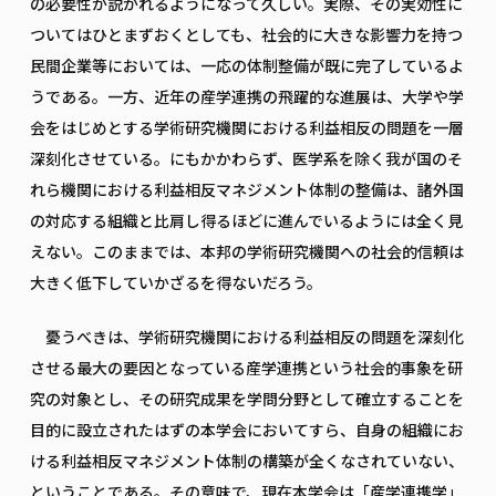
の必要性が説かれるようになって久しい。実際、その実効性に
ついてはひとまずおくとしても、社会的に大きな影響力を持つ
民間企業等においては、一応の体制整備が既に完了しているよ
うである。一方、近年の産学連携の飛躍的な進展は、大学や学
会をはじめとする学術研究機関における利益相反の問題を一層
深刻化させている。にもかかわらず、医学系を除く我が国のそ
れら機関における利益相反マネジメント体制の整備は、諸外国
の対応する組織と比肩し得るほどに進んでいるようには全く見
えない。このままでは、本邦の学術研究機関への社会的信頼は
大きく低下していかざるを得ないだろう。
憂うべきは、学術研究機関における利益相反の問題を深刻化
させる最大の要因となっている産学連携という社会的事象を研
究の対象とし、その研究成果を学問分野として確立することを
目的に設立されたはずの本学会においてすら、自身の組織にお
ける利益相反マネジメント体制の構築が全くなされていない、
ということである。その意味で、現在本学会は「産学連携学」