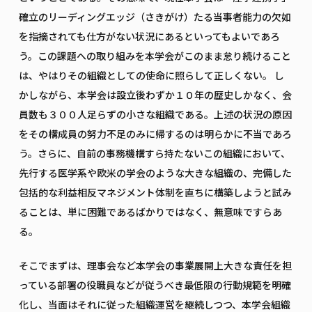
確立のリーディングエッジ（さきがけ）たる当事者能力の欠如
を指摘されても仕方がない状況にあるといってもよいであろ
う。この課題への取り組みを本学会がこのまま怠り続けること
は、やはりその組織としての使命に照らして正しくない。 し
かしながら、本学会は設立後わずか１０年の歴史しかなく、会
員数も３００人足らずの小さな組織である。上述の状況の原因
をその構成員の努力不足のみに帰するのは明らかに不当であろ
う。さらに、自前の事務機構すら持たないこの組織において、
先行する医学系や欧米の学会のような大きな組織の、完備した
包括的な利益相反マネジメント体制を直ちに構築しようと試み
ることは、単に困難であるばかりではなく、無意味ですらあ
る。
そこでまずは、理事会など本学会の事業展開上大きな責任を担
っている部署の役職員などが従うべき最低限の行動規範を明確
化し、当面はそれに従った組織運営を継続しつつ、本学会組織