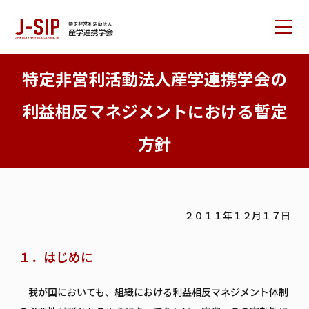
産学連携学会について
特定非営利活動法人産学連携学会の
大会情報
利益相反マネジメントにおける暫定
論文サポート
方針
会員の方へ
入会案内
お問い合わせ
２０１１年１２月１７日
リンク集
学会書籍紹介
ご寄付のお願い
１．はじめに
我が国においても、組織における利益相反マネジメント体制