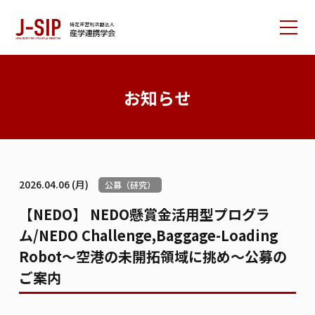
産学連携学会について
お知らせ
大会情報
論文サポート
会員の方へ
2026.04.06 (月)
公募（研究）
入会案内
お問い合わせ
【NEDO】 NEDO懸賞金活用型プログラ
ム/NEDO Challenge,Baggage-Loading
リンク集
学会書籍紹介
ご寄付のお願い
Robot～空港の未開拓領域に挑め～公募の
ご案内