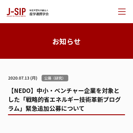
産学連携学会について
お知らせ
大会情報
論文サポート
会員の方へ
2020.07.13 (月)
公募（研究）
入会案内
お問い合わせ
【NEDO】中小・ベンチャー企業を対象と
した「戦略的省エネルギー技術革新プログ
リンク集
学会書籍紹介
ご寄付のお願い
ラム」緊急追加公募について