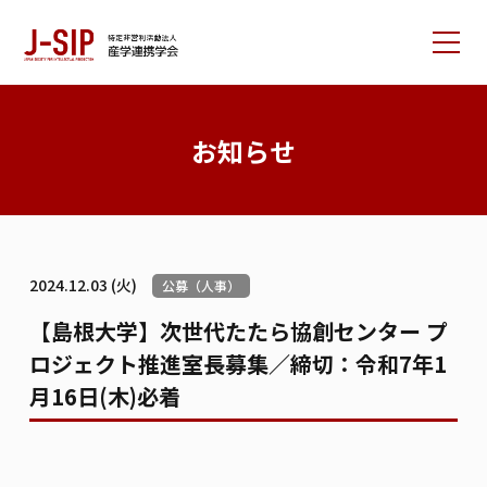
産学連携学会について
お知らせ
大会情報
論文サポート
会員の方へ
2024.12.03 (火)
公募（人事）
入会案内
お問い合わせ
【島根大学】次世代たたら協創センター プ
ロジェクト推進室長募集／締切：令和7年1
リンク集
学会書籍紹介
ご寄付のお願い
月16日(木)必着