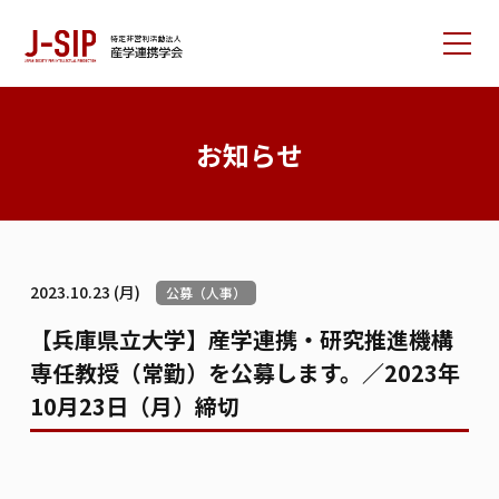
産学連携学会について
お知らせ
大会情報
論文サポート
会員の方へ
2023.10.23 (月)
公募（人事）
入会案内
お問い合わせ
【兵庫県立大学】産学連携・研究推進機構
専任教授（常勤）を公募します。／2023年
リンク集
学会書籍紹介
ご寄付のお願い
10月23日（月）締切