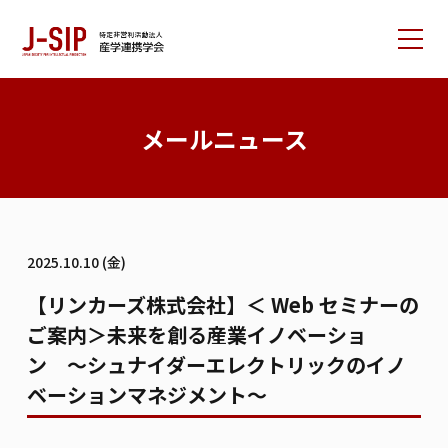
産学連携学会について
メールニュース
大会情報
論文サポート
会員の方へ
2025.10.10 (金)
入会案内
お問い合わせ
【リンカーズ株式会社】＜ Web セミナーの
ご案内＞未来を創る産業イノベーショ
リンク集
学会書籍紹介
ご寄付のお願い
ン 〜シュナイダーエレクトリックのイノ
ベーションマネジメント〜