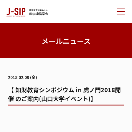
産学連携学会について
メールニュース
大会情報
論文サポート
会員の方へ
2018.02.09 (金)
入会案内
お問い合わせ
【 知財教育シンポジウム in 虎ノ門2018開
催 のご案内(山口大学イベント)】
リンク集
学会書籍紹介
ご寄付のお願い