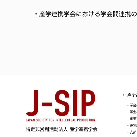
・産学連携学会における学会間連携の
産学
学会
学会
事業
運営
支部