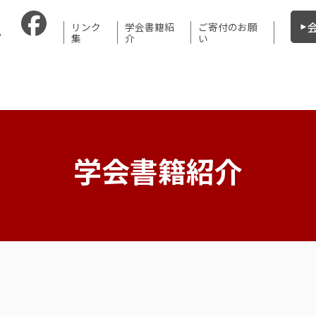
リンク
学会書籍紹
ご寄付のお願
集
介
い
学会書籍紹介