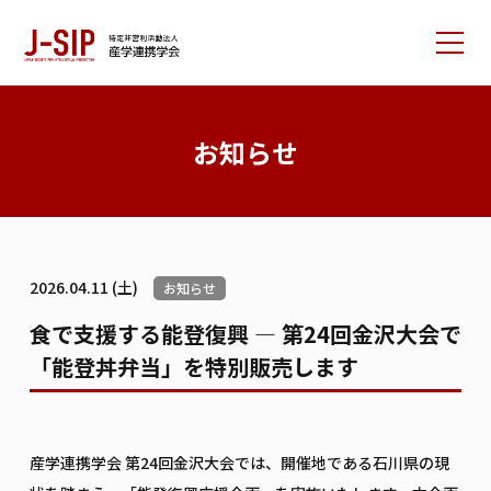
産学連携学会について
お知らせ
大会情報
論文サポート
会員の方へ
2026.04.11 (土)
お知らせ
入会案内
お問い合わせ
食で支援する能登復興 ― 第24回金沢大会で
「能登丼弁当」を特別販売します
リンク集
学会書籍紹介
ご寄付のお願い
産学連携学会 第24回金沢大会では、開催地である石川県の現