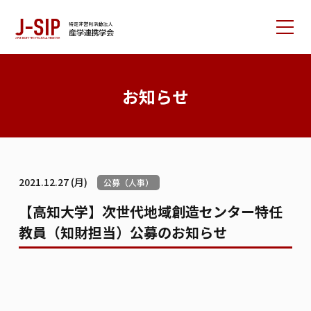
産学連携学会について
お知らせ
大会情報
論文サポート
会員の方へ
2021.12.27 (月)
公募（人事）
入会案内
お問い合わせ
【高知大学】次世代地域創造センター特任
教員（知財担当）公募のお知らせ
リンク集
学会書籍紹介
ご寄付のお願い