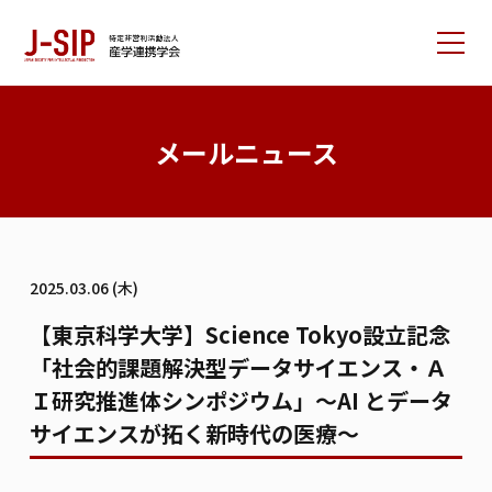
産学連携学会について
メールニュース
大会情報
論文サポート
会員の方へ
2025.03.06 (木)
入会案内
お問い合わせ
【東京科学大学】Science Tokyo設立記念
「社会的課題解決型データサイエンス・Ａ
リンク集
学会書籍紹介
ご寄付のお願い
Ｉ研究推進体シンポジウム」～AI とデータ
サイエンスが拓く新時代の医療～