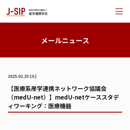
産学連携学会について
メールニュース
大会情報
論文サポート
会員の方へ
2025.02.25 (火)
入会案内
お問い合わせ
【医療系産学連携ネットワーク協議会
（medU-net）】medU-netケーススタデ
リンク集
学会書籍紹介
ご寄付のお願い
ィワーキング：医療機器