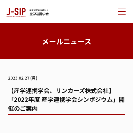
産学連携学会について
メールニュース
大会情報
論文サポート
会員の方へ
2023.02.27 (月)
入会案内
お問い合わせ
【産学連携学会、リンカーズ株式会社】
「2022年度 産学連携学会シンポジウム」開
リンク集
学会書籍紹介
ご寄付のお願い
催のご案内