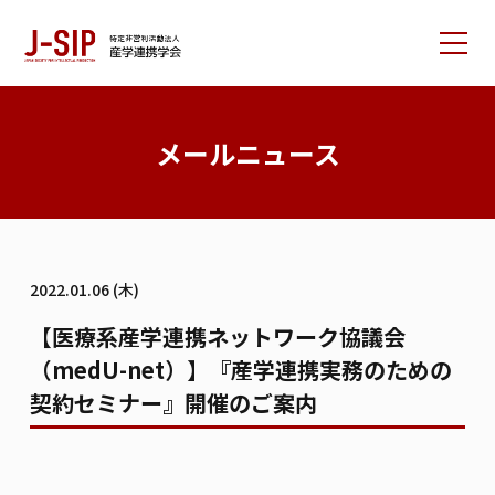
産学連携学会について
メールニュース
大会情報
論文サポート
会員の方へ
2022.01.06 (木)
入会案内
お問い合わせ
【医療系産学連携ネットワーク協議会
（medU-net）】『産学連携実務のための
リンク集
学会書籍紹介
ご寄付のお願い
契約セミナー』開催のご案内