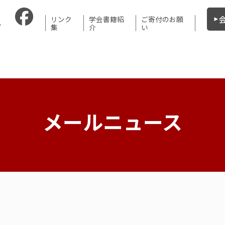
リンク
学会書籍紹
ご寄付のお願
集
介
い
メールニュース