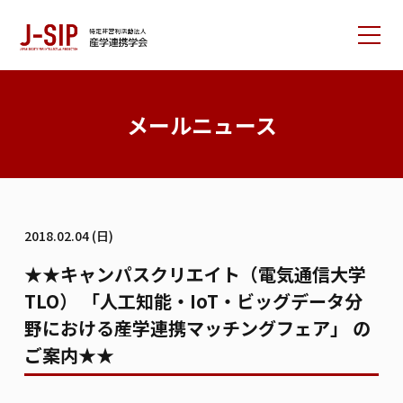
産学連携学会について
メールニュース
大会情報
論文サポート
会員の方へ
2018.02.04 (日)
入会案内
お問い合わせ
★★キャンパスクリエイト（電気通信大学
TLO） 「人工知能・IoT・ビッグデータ分
リンク集
学会書籍紹介
ご寄付のお願い
野における産学連携マッチングフェア」 の
ご案内★★