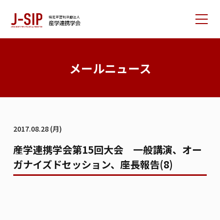
産学連携学会について
メールニュース
大会情報
論文サポート
会員の方へ
2017.08.28 (月)
入会案内
お問い合わせ
産学連携学会第15回大会 一般講演、オー
ガナイズドセッション、座長報告(8)
リンク集
学会書籍紹介
ご寄付のお願い