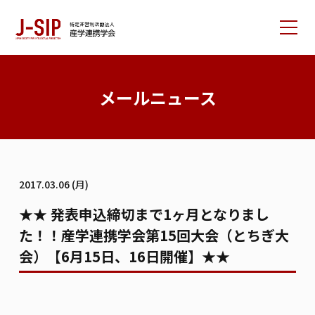
産学連携学会について
メールニュース
大会情報
論文サポート
会員の方へ
2017.03.06 (月)
入会案内
お問い合わせ
★★ 発表申込締切まで1ヶ月となりまし
た！！産学連携学会第15回大会（とちぎ大
リンク集
学会書籍紹介
ご寄付のお願い
会）【6月15日、16日開催】★★