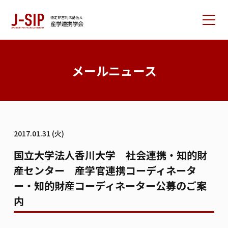
産学連携学会について
メールニュース
大会情報
論文サポート
会員の方へ
2017.01.31 (火)
入会案内
お問い合わせ
国立大学法人香川大学 社会連携・知的財
産センター 産学官連携コーディネータ
リンク集
学会書籍紹介
ご寄付のお願い
ー・知的財産コーディネーター公募のご案
内