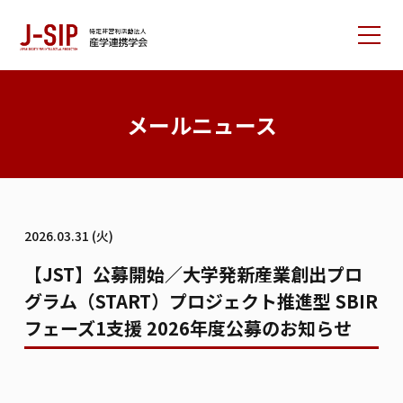
産学連携学会について
メールニュース
大会情報
論文サポート
会員の方へ
2026.03.31 (火)
入会案内
お問い合わせ
【JST】公募開始／大学発新産業創出プロ
グラム（START）プロジェクト推進型 SBIR
リンク集
学会書籍紹介
ご寄付のお願い
フェーズ1支援 2026年度公募のお知らせ